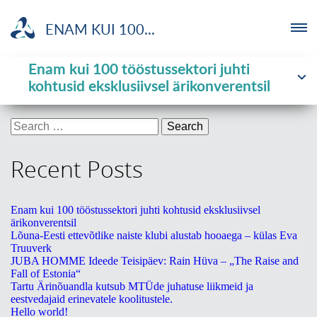
ENAM KUI 100...
Enam kui 100 tööstussektori juhti
ETTEVÕTJA
Tag:
storytelling
kohtusid eksklusiivsel ärikonverentsil
MTÜ
Search
for:
NOORTELABOR
Recent Posts
INVESTOR
Enam kui 100 tööstussektori juhti kohtusid eksklusiivsel
ärikonverentsil
TUTVUSTUS
Lõuna-Eesti ettevõtlike naiste klubi alustab hooaega – külas Eva
Truuverk
JUBA HOMME Ideede Teisipäev: Rain Hüva – „The Raise and
UUDISED
Fall of Estonia“
Tartu Ärinõuandla kutsub MTÜde juhatuse liikmeid ja
eestvedajaid erinevatele koolitustele.
KOOLITUSED
Hello world!