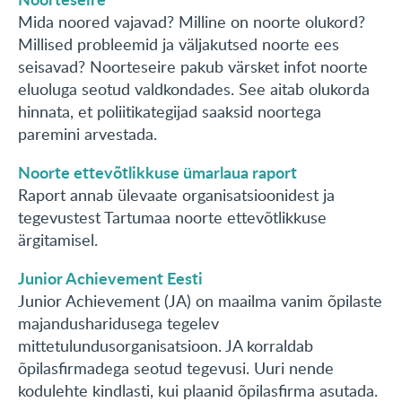
Mida noored vajavad? Milline on noorte olukord?
Millised probleemid ja väljakutsed noorte ees
seisavad? Noorteseire pakub värsket infot noorte
eluoluga seotud valdkondades. See aitab olukorda
hinnata, et poliitikategijad saaksid noortega
paremini arvestada.
Noorte ettevõtlikkuse ümarlaua raport
Raport annab ülevaate organisatsioonidest ja
tegevustest Tartumaa noorte ettevõtlikkuse
ärgitamisel.
Junior Achievement Eesti
Junior Achievement (JA) on maailma vanim õpilaste
majandusharidusega tegelev
mittetulundusorganisatsioon. JA korraldab
õpilasfirmadega seotud tegevusi. Uuri nende
kodulehte kindlasti, kui plaanid õpilasfirma asutada.