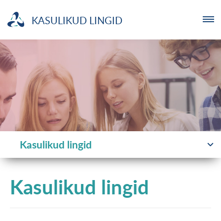
KASULIKUD LINGID
ETTEVÕTJA
MTÜ
NOORTELABOR
INVESTOR
Kasulikud lingid
TUTVUSTUS
Kasulikud lingid
UUDISED
KOOLITUSED