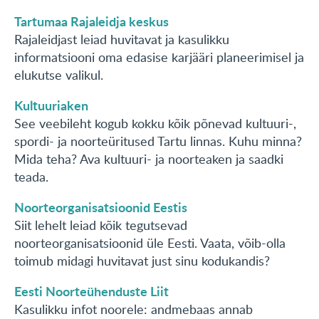
Tartumaa Rajaleidja keskus
Rajaleidjast leiad huvitavat ja kasulikku
informatsiooni oma edasise karjääri planeerimisel ja
elukutse valikul.
Kultuuriaken
See veebileht kogub kokku kõik põnevad kultuuri-,
spordi- ja noorteüritused Tartu linnas. Kuhu minna?
Mida teha? Ava kultuuri- ja noorteaken ja saadki
teada.
Noorteorganisatsioonid Eestis
Siit lehelt leiad kõik tegutsevad
noorteorganisatsioonid üle Eesti. Vaata, võib-olla
toimub midagi huvitavat just sinu kodukandis?
Eesti Noorteühenduste Liit
Kasulikku infot noorele: andmebaas annab