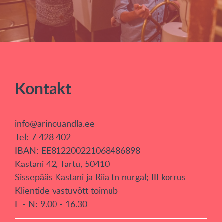
Kontakt
info@arinouandla.ee
Tel: 7 428 402
IBAN: EE812200221068486898
Kastani 42, Tartu, 50410
Sissepääs Kastani ja Riia tn nurgal; III korrus
Klientide vastuvõtt toimub
E - N: 9.00 - 16.30