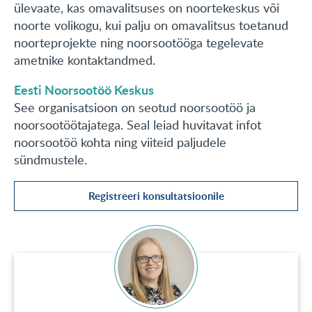
ülevaate, kas omavalitsuses on noortekeskus või
noorte volikogu, kui palju on omavalitsus toetanud
noorteprojekte ning noorsootööga tegelevate
ametnike kontaktandmed.
Eesti Noorsootöö Keskus
See organisatsioon on seotud noorsootöö ja
noorsootöötajatega. Seal leiad huvitavat infot
noorsootöö kohta ning viiteid paljudele
sündmustele.
Registreeri konsultatsioonile