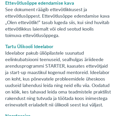
Ettevõtlusõppe edendamise kava
KONTAKT
See dokument räägib ettevõtlikkusest ja
ettevõtlusõppest. Ettevõtlusõppe edendamise kava
„Olen ettevõtlik!“ tasub lugeda siis, kui sind huvitab
English
ettevõtlikkus laiemalt või oled seotud koolis
toimuva ettevõtlusõppega.
Tartu Ülikooli Ideelabor
Ideelabor pakub üliõpilastele suunatud
eelinkubatsiooni teenuseid, sealhulgas äriideede
arendusprogrammi STARTER, kaasates ettevõtjaid
ja start-up maastikul kogenud mentoreid. Ideelabor
on koht, kus põnevatele probleemidele üheskoos
uudseid lahendusi leida ning neid ellu viia. Oodatud
on kõik, kes tahavad leida oma teadmistele praktilist
rakendust ning tutvuda ja töötada koos inimestega
erinevatelt erialadelt nii ülikooli seest kui väljast.
Noorteseire