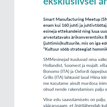
eksklusiivsel ä
Smart Manufacturing Meetup (SM
enam kui 160 juhti ja juhtivtöötaj
esineja ettekandeid ning luua uus
arvestatavaks ärikonverentsiks Ba
(juhtimis)kultuurile, mis on iga e
“Kultuur sööb strateegiat hommik
SMMesinejad kuuluvad oma valkonn
Hollandist, Soomest ja mujalt. eBa
Bonomo (ITA) ja Oxfordi õppejõud
Grillo (ITA) lahkasid laval Hiina 
me kasutame ainult murdosa inimko
olnud nende rakendamises palju ed
Viise edu saavutamiseks on palju,
väärarusaam, et
lean
tähendab kulu