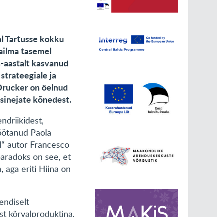
l Tartusse kokku
aailma tasemel
a-aastalt kasvanud
strateegiale ja
 Drucker on öelnud
sinejate kõnedest.
driikidest,
töötanud Paola
l“ autor Francesco
paradoks on see, et
 aga eriti Hiina on
endiselt
st kõrvalproduktina,