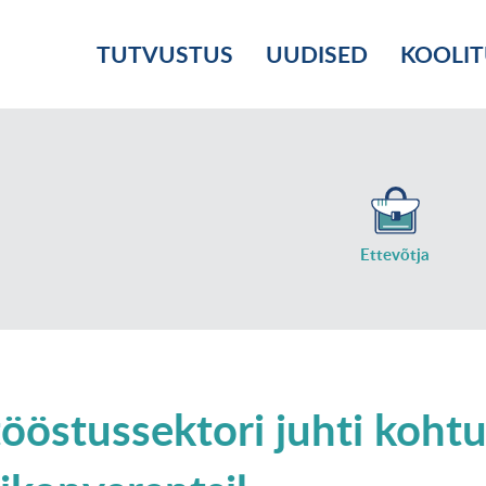
TUTVUSTUS
UUDISED
KOOLI
Ettevõtja
ööstussektori juhti kohtu