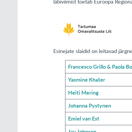
läbiviimist toetab Euroopa Region
Esinejate slaidid on leitavad järgne
Francesco Grillo & Paola 
Yasmine Khater
Heiti Mering
Johanna Pystynen
Emiel van Est
Jay Johnson