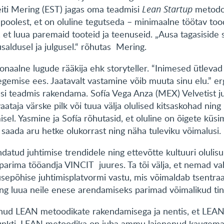
eiti Mering (EST) jagas oma teadmisi
Lean Startup
metodol
 poolest, et on oluline tegutseda – minimaalne töötav tood
, et luua paremaid tooteid ja teenuseid. „Ausa tagasiside
usaldusel ja julgusel.“ rõhutas Mering.
naalne lugude rääkija ehk storyteller. “Inimesed ütlevad 
egemise ees. Jaatavalt vastamine võib muuta sinu elu.” e
usi teadmis rakendama. Sofía Vega Anza (MEX) Velvetist ju
vaataja värske pilk või tuua välja olulised kitsaskohad ni
el. Yasmine ja Sofía rõhutasid, et oluline on õigete küsi
saada aru hetke olukorrast ning näha tuleviku võimalusi.
atud juhtimise trendidele ning ettevõtte kultuuri olulisul
arima tööandja VINCIT juures. Ta tõi välja, et nemad v
usepõhise juhtimisplatvormi vastu, mis võimaldab tsentraa
ning luua neile enese arendamiseks parimad võimalikud ti
lenud LEAN metoodikate rakendamisega ja nentis, et LEA
unkti. LEAN metoodika on juba ammu laienenud kaugema