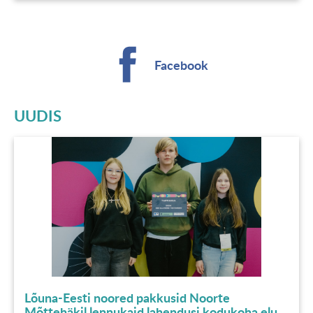
Facebook
UUDIS
Lõuna-Eesti noored pakkusid Noorte
Mõttehäkil lennukaid lahendusi kodukoha elu