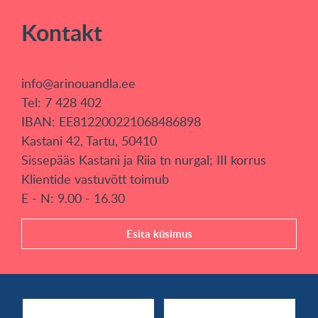
Kontakt
info@arinouandla.ee
Tel: 7 428 402
IBAN: EE812200221068486898
Kastani 42, Tartu, 50410
Sissepääs Kastani ja Riia tn nurgal; III korrus
Klientide vastuvõtt toimub
E - N: 9.00 - 16.30
Esita küsimus