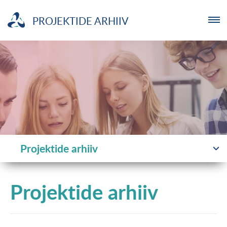
PROJEKTIDE ARHIIV
ETTEVÕTJA
MTÜ
NOORTELABOR
INVESTOR
Projektide arhiiv
TUTVUSTUS
Projektide arhiiv
UUDISED
KOOLITUSED