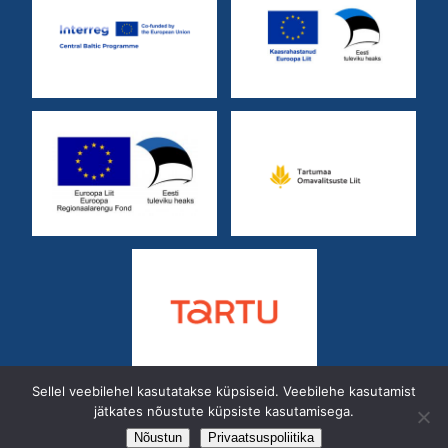
Sellel veebilehel kasutatakse küpsiseid. Veebilehe kasutamist
jätkates nõustute küpsiste kasutamisega.
Kastani 42
50410
Telefon:
7 428 402
Nõustun
Privaatsuspoliitika
E-mail:
info@arinouandla.ee
IBAN: EE182200001120159652