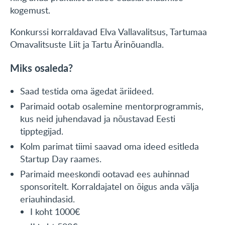
kogemust.
KONTAKT
Konkurssi korraldavad Elva Vallavalitsus, Tartumaa
Omavalitsuste Liit ja Tartu Ärinõuandla.
English
Miks osaleda?
Saad testida oma ägedat äriideed.
Parimaid ootab osalemine mentorprogrammis,
kus neid juhendavad ja nõustavad Eesti
tipptegijad.
Kolm parimat tiimi saavad oma ideed esitleda
Startup Day raames.
Parimaid meeskondi ootavad ees auhinnad
sponsoritelt. Korraldajatel on õigus anda välja
eriauhindasid.
I koht 1000€