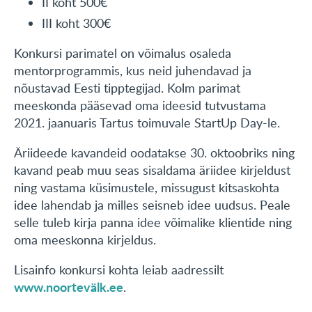
II koht 500€
III koht 300€
Konkursi parimatel on võimalus osaleda
mentorprogrammis, kus neid juhendavad ja
nõustavad Eesti tipptegijad. Kolm parimat
meeskonda pääsevad oma ideesid tutvustama
2021. jaanuaris Tartus toimuvale StartUp Day-le.
Äriideede kavandeid oodatakse 30. oktoobriks ning
kavand peab muu seas sisaldama äriidee kirjeldust
ning vastama küsimustele, missugust kitsaskohta
idee lahendab ja milles seisneb idee uudsus. Peale
selle tuleb kirja panna idee võimalike klientide ning
oma meeskonna kirjeldus.
Lisainfo konkursi kohta leiab aadressilt
www.noortevälk.ee
.