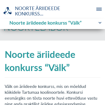
NOORTE ÄRIIDEEDE
KONKURSS...
Noorte äriideede konkurss “Välk”
ETTEVÕTJA
NOORTELABOR
MTÜ
Noorte äriideede
NOORTELABOR
konkurss “Välk”
INVESTOR
TUTVUSTUS
Välk on äriideede konkurss, mis on mõeldud
UUDISED
kõikidele Tartumaa koolinoortele. Konkursi
eesmärgiks on tõsta noorte huvi ettevõtluse vastu
KOOLITUSED
ning anda praktilist äriidee edasiarendamise