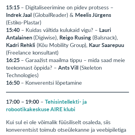
15:15
– Digitaliseerimine on pidev protsess –
Indrek Jaal
Meelis Jürgens
(GlobalReader) &
(Estiko-Plastar)
15:40
Lauri
– Kuidas vältida kulukaid vigu? –
Antalainen
Reigo Rusing
(Digiwise),
(Balsnack),
Kadri Rehkli
Kaur Saarepuu
(Kõu Mobility Group),
(Freelance konsultant)
16:25
– Garaažist maailma tippu – mida saad meie
Ants Vill
teekonnast õppida? –
(Skeleton
Technologies)
16:50
– Konverentsi lõpetamine
17:00
– 19:00
Tehisintellekti- ja
–
robootikakeskuse AIRE klubi
Kui sul ei ole võimalik füüsiliselt osaleda, siis
konverentsist toimub otseülekanne ja veebipiletiga