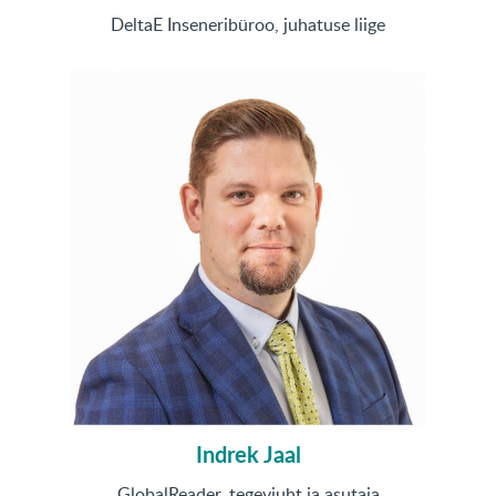
DeltaE Inseneribüroo, juhatuse liige
Indrek Jaal
GlobalReader, tegevjuht ja asutaja