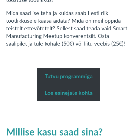
Mida saad ise teha ja kuidas saab Eesti riik
tootlikkusele kaasa aidata? Mida on meil õppida
teistelt ettevõtetelt? Sellest saad teada vaid Smart
Manufacturing Meetup konverentsilt. Osta
saalipilet ja tule kohale (50€) või liitu veebis (25€)!
Tutvu programmiga
Loe esinejate kohta
Millise kasu saad sina?