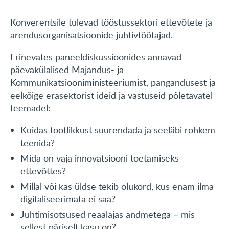
Konverentsile tulevad tööstussektori ettevõtete ja
arendusorganisatsioonide juhtivtöötajad.
Erinevates paneeldiskussioonides annavad
päevakülalised Majandus- ja
Kommunikatsiooniministeeriumist, pangandusest ja
eelkõige erasektorist ideid ja vastuseid põletavatel
teemadel:
Kuidas tootlikkust suurendada ja seeläbi rohkem
teenida?
Mida on vaja innovatsiooni toetamiseks
ettevõttes?
Millal või kas üldse tekib olukord, kus enam ilma
digitaliseerimata ei saa?
Juhtimisotsused reaalajas andmetega – mis
sellest päriselt kasu on?