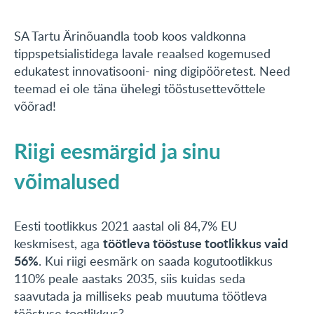
SA Tartu Ärinõuandla toob koos valdkonna
tippspetsialistidega lavale reaalsed kogemused
edukatest innovatisooni- ning digipööretest. Need
teemad ei ole täna ühelegi tööstusettevõttele
võõrad!
Riigi eesmärgid ja sinu
võimalused
Eesti tootlikkus 2021 aastal oli 84,7% EU
töötleva tööstuse tootlikkus vaid
keskmisest, aga
56%
. Kui riigi eesmärk on saada kogutootlikkus
110% peale aastaks 2035, siis kuidas seda
saavutada ja milliseks peab muutuma töötleva
tööstuse tootlikkus?