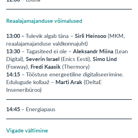
Reaalajamajanduse võimalused
13:00 –
Sirli Heinsoo
Tulevik algab täna –
(MKM,
reaalajamajanduse valdkonnajuht)
13:30
Aleksandr Miina
– Tagasiteed ei ole –
(Lean
Severin Israel
Simo Lind
Digital),
(Enics Eesti),
Fredi Kaasik
(Foxway),
(Thermory)
14:15
– Tööstuse energeetiline digitaliseerimine.
Marti Arak
Edulugude kollaaž –
(DeltaE
Inseneribüroo)
14:45
– Energiapaus
Vigade vältimine