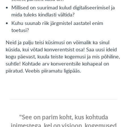
Millised on suurimad kulud digitaliseerimisel ja
mida tuleks kindlasti vältida?
Kuhu suunab riik järgmistel aastatel enim
toetusi?
Neid ja palju teisi küsimusi on võimalik ka sinul
küsida, kui võtad konverentsist osa! Saa uusi ideid
kogu päevast, kuula teiste kogemusi ja mis põhiline,
suhtle! Kohtade arv konverentsile kohapeal on
piiratud. Veebis piiramatu
ligipääs.
"See on parim koht, kus kohtuda
inimestega, kel on visioon, kogemused