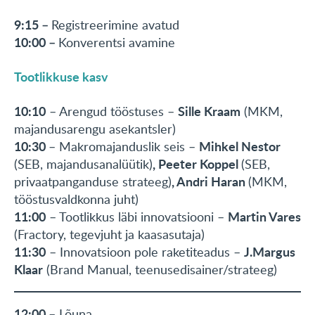
9:15 –
Registreerimine avatud
10:00 –
Konverentsi avamine
Tootlikkuse kasv
10:10
Sille Kraam
– Arengud tööstuses –
(MKM,
majandusarengu asekantsler)
10:30
Mihkel Nestor
– Makromajanduslik seis –
, Peeter Koppel
(SEB, majandusanalüütik)
(SEB,
, Andri Haran
privaatpanganduse strateeg)
(MKM,
tööstusvaldkonna juht)
11:00
Martin Vares
– Tootlikkus läbi innovatsiooni –
(Fractory, tegevjuht ja kaasasutaja)
11:30
J.Margus
– Innovatsioon pole raketiteadus –
Klaar
(Brand Manual, teenusedisainer/strateeg)
12:00
– Lõuna