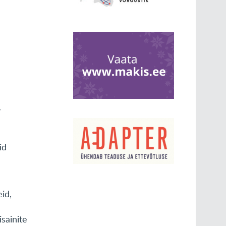
–
id
id,
isainite