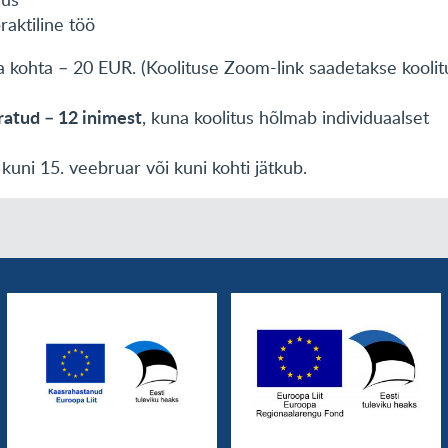
raktiline töö
ja kohta – 20 EUR. (Koolituse Zoom-link saadetakse koolit
iratud – 12 inimest
, kuna koolitus hõlmab individuaalset
kuni 15. veebruar või kuni kohti jätkub.