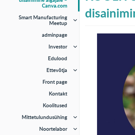
Canva.com
disainimi
Smart Manufacturing
Meetup
adminpage
Investor
Edulood
Ettevõtja
Front page
Kontakt
Koolitused
Mittetulundusühing
Noortelabor