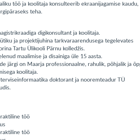
aliku töö ja koolitaja konsulteerib ekraanijagamise kaudu,
rgipäraseks teha.
gistrikraadiga digikonsultant ja koolitaja.
ütiku ja projektijuhina tarkvaraarendusega tegelevates
orina Tartu Ülikooli Pärnu kolledžis.
lenud maalimise ja disainiga üle 15 aasta.
de järgi on Maarja professionaalne, rahulik, põhjalik ja õp
isega koolitaja.
 terviseinformaatika doktorant ja nooremteadur TÜ
udis.
raktiline töö
aus
raktiline töö
aus