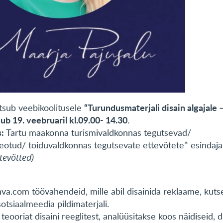
“Turundusmaterjali disain algajale 
tsub veebikoolitusele
ub 19. veebruaril kl.09.00- 14.30
.
s:
Tartu maakonna turismivaldkonnas tegutsevad/
eotud/ toiduvaldkonnas tegutsevate ettevõtete* esindaja
tevõtted)
.com töövahendeid, mille abil disainida reklaame, kutse
sotsiaalmeedia pildimaterjali.
teooriat disaini reeglitest, analüüsitakse koos näidiseid, d