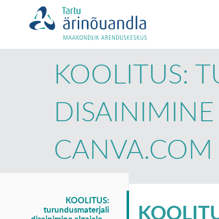
KOOLITUS: 
DISAINIMINE
CANVA.COM
KOOLITUS:
KOOLITUS
turundusmaterjali
disainimine algajale –