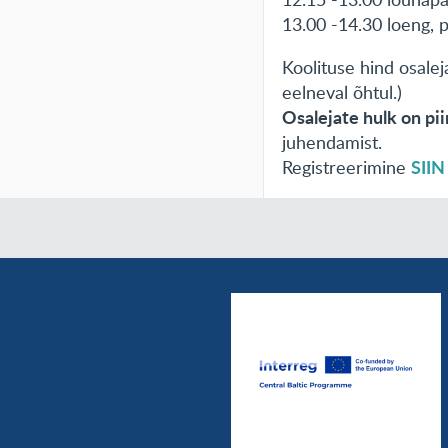
13.00 -14.30 loeng, p
Koolituse hind osale
eelneval õhtul.)
Osalejate hulk on pi
juhendamist.
SIIN
Registreerimine