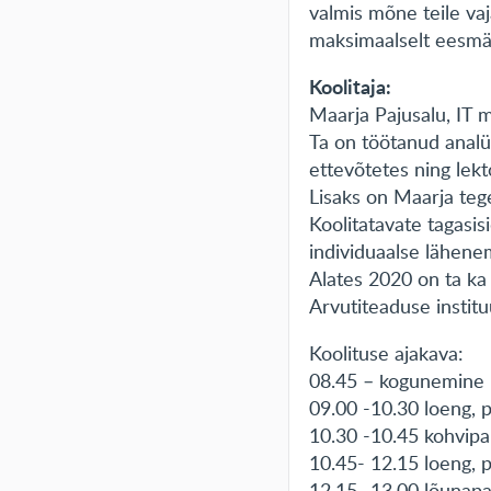
valmis mõne teile vaj
maksimaalselt eesmä
Koolitaja:
Maarja Pajusalu, IT ma
Ta on töötanud analü
ettevõtetes ning lekt
Lisaks on Maarja tege
Koolitatavate tagasisi
individuaalse lähenem
Alates 2020 on ta ka
Arvutiteaduse institu
Koolituse ajakava:
08.45 – kogunemine
09.00 -10.30 loeng, p
10.30 -10.45 kohvip
10.45- 12.15 loeng, p
12.15 -13.00 lõunap