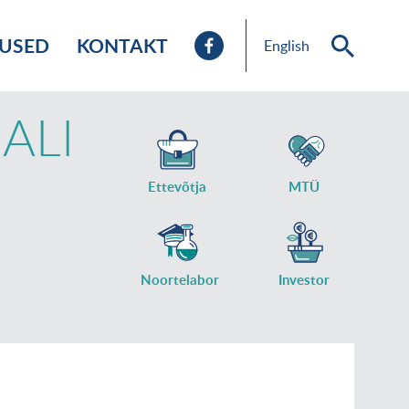
TUSED
KONTAKT
English
ALI
Ettevõtja
MTÜ
Noortelabor
Investor