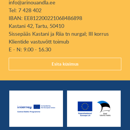
info@arinouandla.ee
Tel: 7 428 402
IBAN: EE812200221068486898
Kastani 42, Tartu, 50410
Sissepääs Kastani ja Riia tn nurgal; III korrus
Klientide vastuvõtt toimub
E - N: 9.00 - 16.30
Esita küsimus