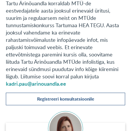
Tartu Ärinõuandla korraldab MTÜ-de
KONTAKT
eestvedajatele aasta jooksul erinevaid üritusi,
suurim ja regulaarsem neist on MTÜde
tunnustamiskonkurss Tartumaa HEA TEGU. Aasta
English
jooksul vahendame ka erinevate
rahastamisvõimaluste infopäevade infot, mis
paljuski toimuvad veebis. Et erinevate
ettevõtmistega paremini kursis olla, soovitame
liituda Tartu Ärinõuandla MTÜde infolistiga, kus
erinevaid sündmusi puudutav info kõige kiiremini
liigub. Liitumise soovi korral palun kirjuta
kadri.pau@arinouandla.ee
Registreeri konsultatsioonile