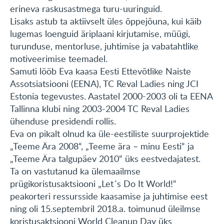
erineva raskusastmega turu-uuringuid.
Lisaks astub ta aktiivselt üles õppejõuna, kui käib
lugemas loenguid äriplaani kirjutamise, müügi,
turunduse, mentorluse, juhtimise ja vabatahtlike
motiveerimise teemadel.
Samuti lööb Eva kaasa Eesti Ettevõtlike Naiste
Assotsiatsiooni (EENA), TC Reval Ladies ning JCI
Estonia tegevustes. Aastatel 2000-2003 oli ta EENA
Tallinna klubi ning 2003-2004 TC Reval Ladies
ühenduse presidendi rollis.
Eva on pikalt olnud ka üle-eestiliste suurprojektide
„Teeme Ära 2008“, „Teeme ära – minu Eesti“ ja
„Teeme Ära talgupäev 2010“ üks eestvedajatest.
Ta on vastutanud ka ülemaailmse
prügikoristusaktsiooni „Let´s Do It World!“
peakorteri ressursside kaasamise ja juhtimise eest
ning oli 15.septembril 2018.a. toimunud üleilmse
koristusaktsiooni World Cleanup Day üks