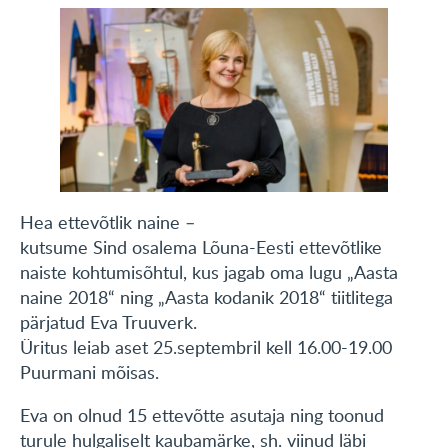
KONTAKT
English
Hea ettevõtlik naine –
kutsume Sind osalema Lõuna-Eesti ettevõtlike
naiste kohtumisõhtul, kus jagab oma lugu „Aasta
naine 2018“ ning „Aasta kodanik 2018“ tiitlitega
pärjatud Eva Truuverk.
Üritus leiab aset 25.septembril kell 16.00-19.00
Puurmani mõisas.
Eva on olnud 15 ettevõtte asutaja ning toonud
turule hulgaliselt kaubamärke, sh. viinud läbi