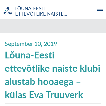
LÕUNA-EESTI
ETTEVÕTLIKE NAISTE...
ETTEVÕTJA
MTÜ
September 10, 2019
Lõuna-Eesti
NOORTELABOR
ettevõtlike naiste klubi
INVESTOR
alustab hooaega –
TUTVUSTUS
UUDISED
külas Eva Truuverk
KOOLITUSED