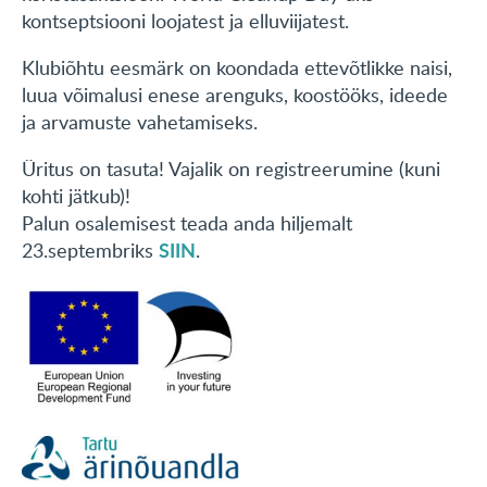
kontseptsiooni loojatest ja elluviijatest.
Klubiõhtu eesmärk on koondada ettevõtlikke naisi,
luua võimalusi enese arenguks, koostööks, ideede
ja arvamuste vahetamiseks.
Üritus on tasuta! Vajalik on registreerumine (kuni
kohti jätkub)!
Palun osalemisest teada anda hiljemalt
SIIN
23.septembriks
.