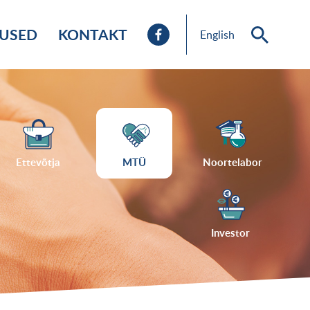
TUSED
KONTAKT
English
Ettevõtja
MTÜ
Noortelabor
Investor