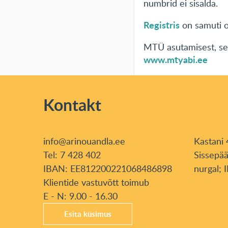
numbrid ei sisalda.
Registris
on samuti o
MTÜ asutamisest, sel
www.mtyabi.ee
Kontakt
info@arinouandla.ee
Kastani 
Tel: 7 428 402
Sissepää
IBAN: EE812200221068486898
nurgal; I
Klientide vastuvõtt toimub
E - N: 9.00 - 16.30
Esita küsimus