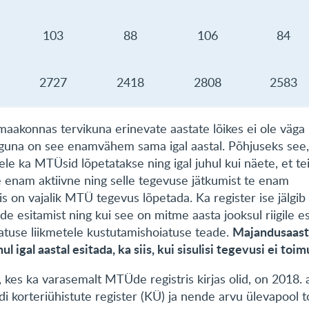
103
88
106
84
2727
2418
2808
2583
akonnas tervikuna erinevate aastate lõikes ei ole väga 
guna on see enamvähem sama igal aastal. Põhjuseks see,
le ka MTÜsid lõpetatakse ning igal juhul kui näete, et te
e enam aktiivne ning selle tegevuse jätkumist te enam
iis on vajalik MTÜ tegevus lõpetada. Ka register ise jälg
e esitamist ning kui see on mitme aasta jooksul riigile e
Majandusaas
tuse liikmetele kustutamishoiatuse teade.
ul igal aastal esitada, ka siis, kui sisulisi tegevusi ei toi
, kes ka varasemalt MTÜde registris kirjas olid, on 2018. 
di korteriühistute register (KÜ) ja nende arvu ülevapool 