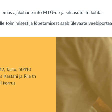
lemas ajakohane info MTÜ-de ja sihtasutuste kohta.
le toimimisest ja lõpetamisest saab ülevaate veebiportaal
42, Tartu, 50410
s Kastani ja Riia tn
II korrus