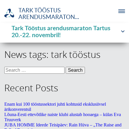
TARK TÖÖSTUS
ARENDUSMARATON...
Tark Tööstus arendusmaraton Tartus
ETTEVÕTJA
News tags:
tark tööstus
20.-22. novembril!
MTÜ
News tags:
tark tööstus
NOORTELABOR
Search
for:
INVESTOR
Recent Posts
TUTVUSTUS
Enam kui 100 tööstussektori juhti kohtusid eksklusiivsel
UUDISED
ärikonverentsil
Lõuna-Eesti ettevõtlike naiste klubi alustab hooaega – külas Eva
Truuverk
KOOLITUSED
JUBA HOMME Ideede Teisipäev: Rain Hüva – „The Raise and