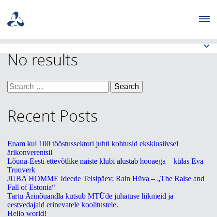
ETTEVÕTJA
No results
MTÜ
Search
for:
NOORTELABOR
Recent Posts
INVESTOR
Enam kui 100 tööstussektori juhti kohtusid eksklusiivsel
ärikonverentsil
TUTVUSTUS
Lõuna-Eesti ettevõtlike naiste klubi alustab hooaega – külas Eva
Truuverk
JUBA HOMME Ideede Teisipäev: Rain Hüva – „The Raise and
UUDISED
Fall of Estonia“
Tartu Ärinõuandla kutsub MTÜde juhatuse liikmeid ja
eestvedajaid erinevatele koolitustele.
KOOLITUSED
Hello world!