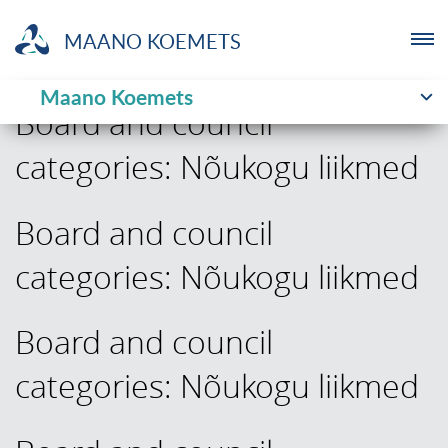
MAANO KOEMETS
Maano Koemets
ETTEVÕTJA
Board and council
categories:
Nõukogu liikmed
MTÜ
NOORTELABOR
Board and council
categories:
Nõukogu liikmed
INVESTOR
TUTVUSTUS
Board and council
categories:
Nõukogu liikmed
UUDISED
KOOLITUSED