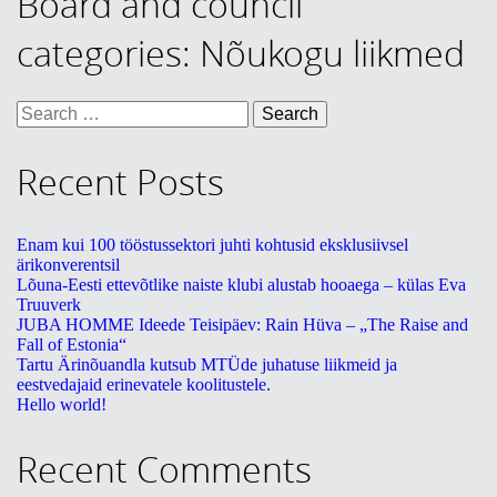
Board and council
KONTAKT
categories:
Nõukogu liikmed
English
Search
for:
Recent Posts
Enam kui 100 tööstussektori juhti kohtusid eksklusiivsel
ärikonverentsil
Lõuna-Eesti ettevõtlike naiste klubi alustab hooaega – külas Eva
Truuverk
JUBA HOMME Ideede Teisipäev: Rain Hüva – „The Raise and
Fall of Estonia“
Tartu Ärinõuandla kutsub MTÜde juhatuse liikmeid ja
eestvedajaid erinevatele koolitustele.
Hello world!
Recent Comments