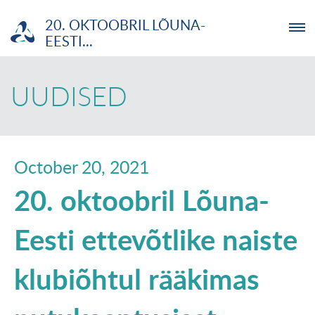
20. OKTOOBRIL LÕUNA-
EESTI...
ETTEVÕTJA
UUDISED
MTÜ
NOORTELABOR
October 20, 2021
20. oktoobril Lõuna-
INVESTOR
Eesti ettevõtlike naiste
TUTVUSTUS
klubiõhtul rääkimas
UUDISED
KOOLITUSED