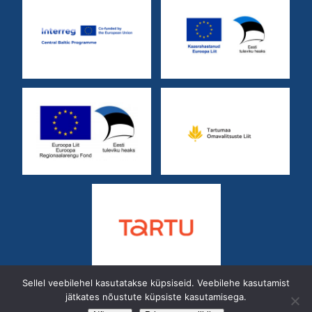
Sellel veebilehel kasutatakse küpsiseid. Veebilehe kasutamist
jätkates nõustute küpsiste kasutamisega.
Kastani 42
50410
Telefon:
7 428 402