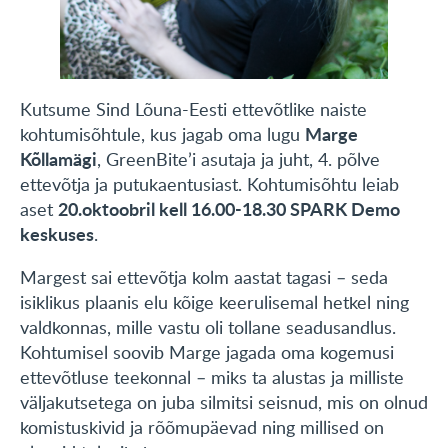
Kutsume Sind Lõuna-Eesti ettevõtlike naiste
Marge
kohtumisõhtule, kus jagab oma lugu
Kõllamägi
, GreenBite’i asutaja ja juht, 4. põlve
ettevõtja ja putukaentusiast. Kohtumisõhtu leiab
20.oktoobril kell 16.00-18.30 SPARK Demo
aset
keskuses
.
Margest sai ettevõtja kolm aastat tagasi – seda
isiklikus plaanis elu kõige keerulisemal hetkel ning
valdkonnas, mille vastu oli tollane seadusandlus.
Kohtumisel soovib Marge jagada oma kogemusi
ettevõtluse teekonnal – miks ta alustas ja milliste
väljakutsetega on juba silmitsi seisnud, mis on olnud
komistuskivid ja rõõmupäevad ning millised on