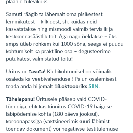
plaanid tulevikuks.
Samuti räägib ta lähemalt oma pisikestest
lemmikutest – kilkidest, sh. kuidas neid
kasvatatakse ning mismoodi valmib tervislik ja
keskkonnasäästlik toit. Aga nagu öeldakse – üks
amps ütleb rohkem kui 1000 sõna, seega ei puudu
kohtumiselt ka praktiline osa – degusteerime
putukatest valmistatud toitu!
tasuta
Üritus on
! Klubikohtumisel on võimalik
osaleda ka veebivahendusel! Palun osalemisest
18.oktoobriks
SIIN
teada anda hiljemalt
.
Tähelepanu!
Üritusele pääseb vaid COVID-
tõendiga, ehk kas kinnitus COVID-19 haiguse
läbipõdemise kohta (180 päeva jooksul),
koroonapassiga (vaktsineerimiskuuri läbimist
tõendav dokument) või negatiivse testitulemuse