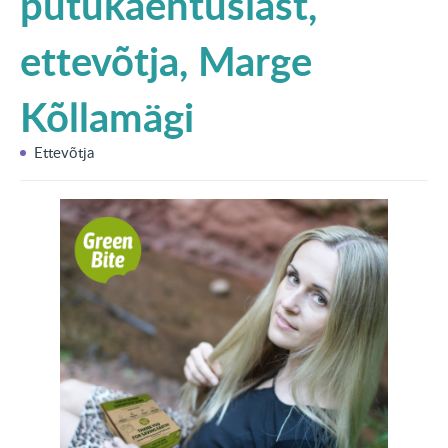
putukaentusiast,
KONTAKT
ettevõtja, Marge
English
Kõllamägi
Ettevõtja