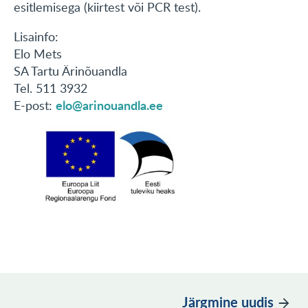
esitlemisega (kiirtest või PCR test).
Lisainfo:
Elo Mets
SA Tartu Ärinõuandla
Tel. 511 3932
elo@arinouandla.ee
E-post:
Järgmine uudis