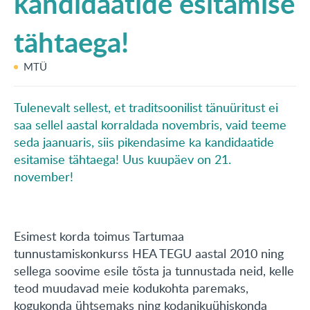
kandidaatide esitamise
KONTAKT
tähtaega!
English
MTÜ
Tulenevalt sellest, et traditsoonilist tänuüritust ei
saa sellel aastal korraldada novembris, vaid teeme
seda jaanuaris, siis pikendasime ka kandidaatide
esitamise tähtaega! Uus kuupäev on 21.
november!
Esimest korda toimus Tartumaa
tunnustamiskonkurss HEA TEGU aastal 2010 ning
sellega soovime esile tõsta ja tunnustada neid, kelle
teod muudavad meie kodukohta paremaks,
kogukonda ühtsemaks ning kodanikuühiskonda