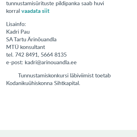
tunnustamisürituste pildipanka saab huvi
vaadata siit
korral
Lisainfo:
Kadri Pau
SA Tartu Ärinõuandla
MTÜ konsultant
tel. 742 8491, 5664 8135
e-post: kadri@arinouandla.ee
Tunnustamiskonkursi läbiviimist toetab
Kodanikuühiskonna Sihtkapital.