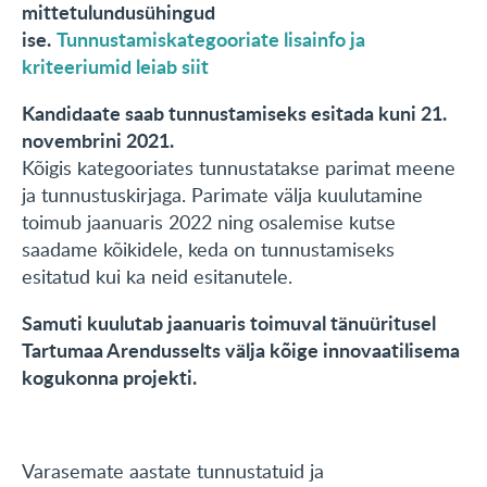
mittetulundusühingud
ise.
Tunnustamiskategooriate lisainfo ja
kriteeriumid leiab siit
Kandidaate saab tunnustamiseks esitada kuni 21.
novembrini 2021.
Kõigis kategooriates tunnustatakse parimat meene
ja tunnustuskirjaga. Parimate välja kuulutamine
toimub jaanuaris 2022 ning osalemise kutse
saadame kõikidele, keda on tunnustamiseks
esitatud kui ka neid esitanutele.
Samuti kuulutab jaanuaris toimuval tänuüritusel
Tartumaa Arendusselts välja kõige innovaatilisema
kogukonna projekti.
Varasemate aastate tunnustatuid ja