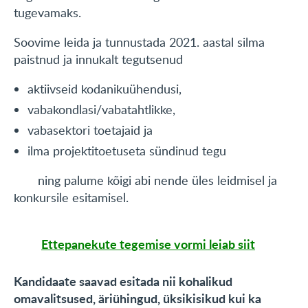
tugevamaks.
Soovime leida ja tunnustada 2021. aastal silma
paistnud ja innukalt tegutsenud
aktiivseid kodanikuühendusi,
vabakondlasi/vabatahtlikke,
vabasektori toetajaid ja
ilma projektitoetuseta sündinud tegu
ning palume kõigi abi nende üles leidmisel ja
konkursile esitamisel.
Ettepanekute tegemise vormi leiab siit
Kandidaate saavad esitada nii kohalikud
omavalitsused, äriühingud, üksikisikud kui ka