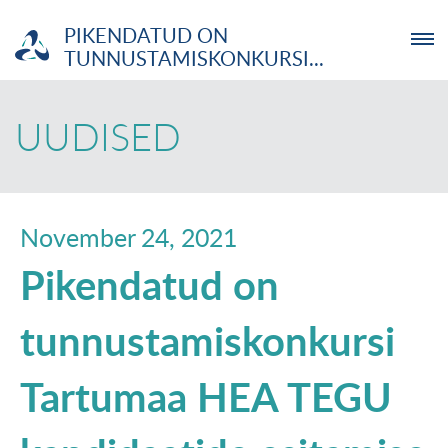
PIKENDATUD ON
TUNNUSTAMISKONKURSI...
ETTEVÕTJA
UUDISED
MTÜ
NOORTELABOR
November 24, 2021
Pikendatud on
INVESTOR
tunnustamiskonkursi
TUTVUSTUS
Tartumaa HEA TEGU
UUDISED
KOOLITUSED