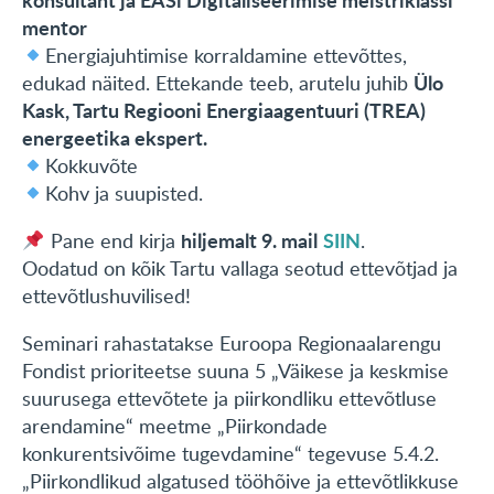
konsultant ja EASi Digitaliseerimise meistriklassi
mentor
Energiajuhtimise korraldamine ettevõttes,
Ülo
edukad näited. Ettekande teeb, arutelu juhib
Kask, Tartu Regiooni Energiaagentuuri (TREA)
energeetika ekspert.
Kokkuvõte
Kohv ja suupisted.
hiljemalt 9. mail
SIIN
Pane end kirja
.
Oodatud on kõik Tartu vallaga seotud ettevõtjad ja
ettevõtlushuvilised!
Seminari rahastatakse Euroopa Regionaalarengu
Fondist prioriteetse suuna 5 „Väikese ja keskmise
suurusega ettevõtete ja piirkondliku ettevõtluse
arendamine“ meetme „Piirkondade
konkurentsivõime tugevdamine“ tegevuse 5.4.2.
„Piirkondlikud algatused tööhõive ja ettevõtlikkuse