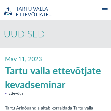
TARTU VALLA
ETTEVÕTJATE...
ETTEVÕTJA
UUDISED
MTÜ
NOORTELABOR
May 11, 2023
Tartu valla ettevõtjate
INVESTOR
kevadseminar
TUTVUSTUS
Ettevõtja
UUDISED
KOOLITUSED
Tartu Ärinõuandla aitab korraldada Tartu valla