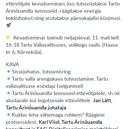
ettevõtjate kevadseminari, kus tutvustatakse Tartu
KONTAKT
Ärinõuandla teenuseid, räägitakse energia
kokkuhoiust ning arutatakse päevakajalisi küsimusi.
English
Kevadseminar toimub neljapäeval, 11. mail kell
16-18 Tartu Vallavalitsuses, volikogu saalis (Haava
tn 6, Kõrveküla).
KAVA
Sissejuhatus, tutvumisring.
Tartu valla arengukava tutvustamine. Tartu
vallavalitsuse esindaja (selgumisel)
Tartu Ärinõuandla teenused ettevõtjatele, sh nii
Jan Lätt,
alustavale kui tegutsevale ettevõttele.
Tartu Ärinõuandla juhataja
Kuidas teha vähemaga rohkem? Räägime
Karl Viiol, Tartu Ärinõuandla
protsessidest.