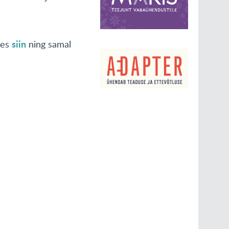
siin
des
ning samal