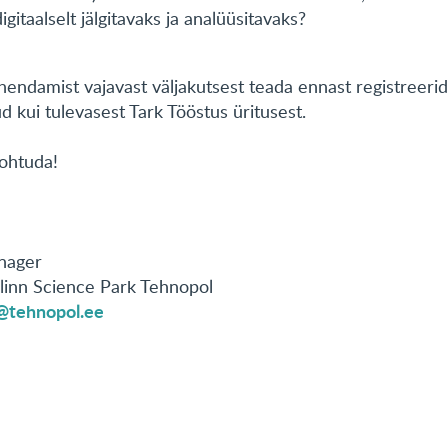
itaalselt jälgitavaks ja analüüsitavaks?
hendamist vajavast väljakutsest teada ennast registreeri
d kui tulevasest Tark Tööstus üritusest.
ohtuda!
anager
llinn Science Park Tehnopol
s@tehnopol.ee