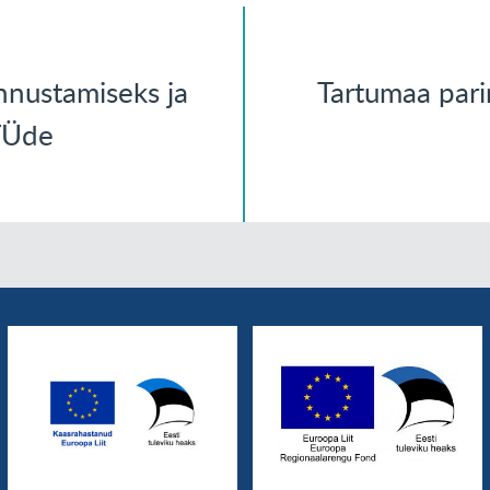
nustamiseks ja
Tartumaa pari
TÜde