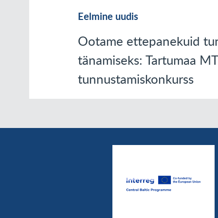
Eelmine uudis
Ootame ettepanekuid tun
tänamiseks: Tartumaa M
tunnustamiskonkurss