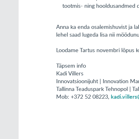
tootmis- ning hooldusandmed dig
Anna ka enda osalemishuvist ja la
lehel saad lugeda lisa nii möödunu
Loodame Tartus novembri lõpus k
Täpsem info
Kadi Villers
Innovatsioonijuht | Innovation M
Tallinna Teaduspark Tehnopol | Ta
kadi.viller
Mob: +372 52 08223,