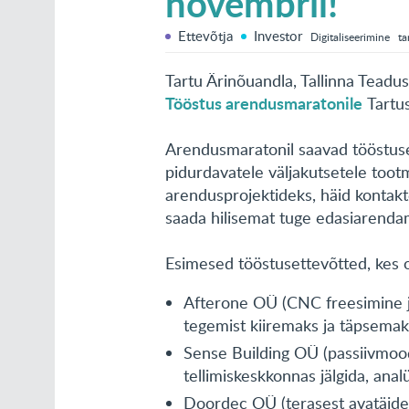
novembril!
Ettevõtja
Investor
Digitaliseerimine
ta
Tartu Ärinõuandla, Tallinna Teadu
Tööstus arendusmaratonile
Tartus
Arendusmaratonil saavad tööstuse
pidurdavatele väljakutsetele tootm
arendusprojektideks, häid kontakte
saada hilisemat tuge edasiarendam
Esimesed tööstusettevõtted, kes 
Afterone OÜ (CNC freesimine ja
tegemist kiiremaks ja täpsema
Sense Building OÜ (passiivmood
tellimiskeskkonnas jälgida, ana
Doordec OÜ (terasest avatäidet