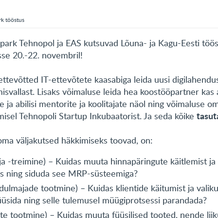
rk tööstus
spark Tehnopol ja EAS kutsuvad Lõuna- ja Kagu-Eesti töö
se 20.-22. novembril!
ttevõtted IT-ettevõtete kaasabiga leida uusi digilahendu
isvallast. Lisaks võimaluse leida hea koostööpartner kas 
 ja abilisi mentorite ja koolitajate näol ning võimaluse o
tasut
isel Tehnopoli Startup Inkubaatorist. Ja seda kõike
oma väljakutsed häkkimiseks toovad, on:
 -treimine) – Kuidas muuta hinnapäringute käitlemist j
ks ning siduda see MRP-süsteemiga?
ulmajade tootmine) – Kuidas klientide käitumist ja valik
lüüsida ning selle tulemusel müügiprotsessi parandada?
e tootmine) – Kuidas muuta füüsilised tooted, nende liik