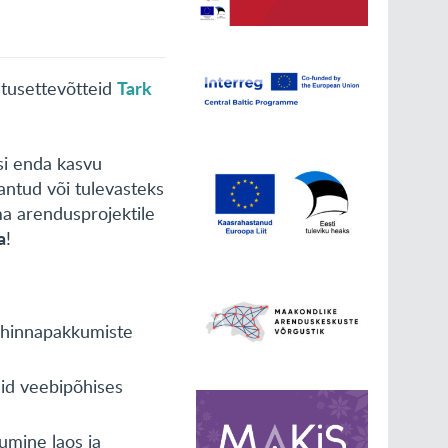
Tark
stusettevõtteid
si enda kasvu
antud või tulevasteks
ma arendusprojektile
a
!
a hinnapakkumiste
uid veebipõhises
umine laos ja