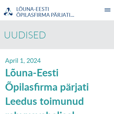
LÕUNA-EESTI
ÕPILASFIRMA PÄRJATI...
ETTEVÕTJA
UUDISED
MTÜ
NOORTELABOR
April 1, 2024
Lõuna-Eesti
INVESTOR
Õpilasfirma pärjati
TUTVUSTUS
Leedus toimunud
UUDISED
KOOLITUSED