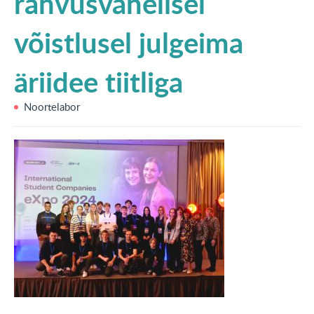
rahvusvahelisel
KONTAKT
võistlusel julgeima
English
äriidee tiitliga
Noortelabor