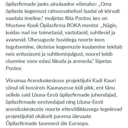
õpilasfirmade jaoks ainulaadne võimalus: „Oma
õpilaste kogemust rahvusvahelisel laadal oli kõrvalt
vaadata imeline,“ muljetas Rita Postov, kes on
Mustvee Kooli Õpilasfirma ROKA mentor. „Nägin,
kuidas nad ise toimetasid, vastutasid, suhtlesid ja
avanesid. Ühesuguste huvidega noorte koos
tegutsemine, üksteise kogemuste kuulamine tekitab
neis entusiasmi ja suhtlemisjulgust, noorel tekib
sisemine soov edasi liikuda ja areneda,“ lõpetas
Postov.
Võrumaa Arenduskeskuse projektijuhi Kadi Kauri
sõnul oli bussireis Kaunasesse küll pikk, ent tänu
sellele said Lõuna-Eesti õpilasfirmade juhendajad,
õpilasfirmade eestvedajad ning Lõuna-Eesti
arenduskeskuste noorte ettevõtlikkusega tegelevad
projektijuhid oluliselt parema ülevaate
Õpilasfirmade tasemest üle Euroopa.