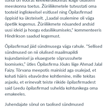
sõnul on võõras keelekeskkonnas kõige olulisem
meeskonna toetus. Žüriiliikmetele tutvustati oma
tooteid ingliskeelsel esitlusel ning Õpilasfirmad
õppisid ka üksteiselt. „Laadal osalemine oli väga
õpetlik kogemus. Žüriiliikmete nõuanded andsid
uusi ideid ja hoogu edasiliikumiseks,“ kommenteeris
Hindrikson saadud kogemust.
Õpilasfirmad jäid sündmusega väga rahule. “Sellised
sündmused on nii olulised maailmapildi
kujundamisel ja eluaegsete sõprussuhete
loomiseks,” ütles Õpilasfirma Jõuks liige Ahmad Jalal
Faizy. Tõrvana meepotis mainisid aga osalejad, et
kohati häiris ebavõrdne kohtlemine, mille tekitas
asjaolu, et erinevalt teiste riikide õpilasfirmadest
said Leedu õpilasfirmad suhelda kohtunikega oma
emakeeles.
Juhendajate sõnul on taolised sündmused