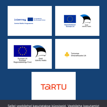
Sellel veebilehel kasutatakse küpsiseid. Veebilehe kasutamist