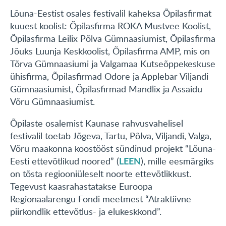
Lõuna-Eestist osales festivalil kaheksa Õpilasfirmat
kuuest koolist: Õpilasfirma ROKA Mustvee Koolist,
Õpilasfirma Leilix Põlva Gümnaasiumist, Õpilasfirma
Jõuks Luunja Keskkoolist, Õpilasfirma AMP, mis on
Tõrva Gümnaasiumi ja Valgamaa Kutseõppekeskuse
ühisfirma, Õpilasfirmad Odore ja Applebar Viljandi
Gümnaasiumist, Õpilasfirmad Mandlix ja Assaidu
Võru Gümnaasiumist.
Õpilaste osalemist Kaunase rahvusvahelisel
festivalil toetab Jõgeva, Tartu, Põlva, Viljandi, Valga,
Võru maakonna koostööst sündinud projekt “Lõuna-
LEEN
Eesti ettevõtlikud noored” (
), mille eesmärgiks
on tõsta regiooniüleselt noorte ettevõtlikkust.
Tegevust kaasrahastatakse Euroopa
Regionaalarengu Fondi meetmest “Atraktiivne
piirkondlik ettevõtlus- ja elukeskkond”.