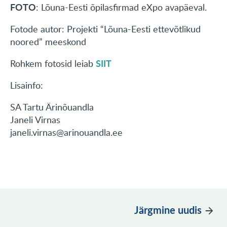
FOTO
: Lõuna-Eesti õpilasfirmad eXpo avapäeval.
Fotode autor: Projekti “Lõuna-Eesti ettevõtlikud
noored” meeskond
SIIT
Rohkem fotosid leiab
Lisainfo:
SA Tartu Ärinõuandla
Janeli Virnas
janeli.virnas@arinouandla.ee
Järgmine uudis