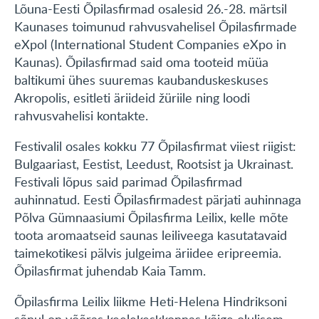
Lõuna-Eesti Õpilasfirmad osalesid 26.-28. märtsil
Kaunases toimunud rahvusvahelisel Õpilasfirmade
eXpol (International Student Companies eXpo in
Kaunas). Õpilasfirmad said oma tooteid müüa
baltikumi ühes suuremas kaubanduskeskuses
Akropolis, esitleti äriideid žüriile ning loodi
rahvusvahelisi kontakte.
Festivalil osales kokku 77 Õpilasfirmat viiest riigist:
Bulgaariast, Eestist, Leedust, Rootsist ja Ukrainast.
Festivali lõpus said parimad Õpilasfirmad
auhinnatud. Eesti Õpilasfirmadest pärjati auhinnaga
Põlva Gümnaasiumi Õpilasfirma Leilix, kelle mõte
toota aromaatseid saunas leiliveega kasutatavaid
taimekotikesi pälvis julgeima äriidee eripreemia.
Õpilasfirmat juhendab Kaia Tamm.
Õpilasfirma Leilix liikme Heti-Helena Hindriksoni