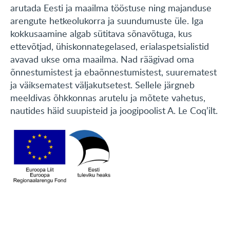
arutada Eesti ja maailma tööstuse ning majanduse
arengute hetkeolukorra ja suundumuste üle. Iga
kokkusaamine algab sütitava sõnavõtuga, kus
ettevõtjad, ühiskonnategelased, erialaspetsialistid
avavad ukse oma maailma. Nad räägivad oma
õnnestumistest ja ebaõnnestumistest, suurematest
ja väiksematest väljakutsetest. Sellele järgneb
meeldivas õhkkonnas arutelu ja mõtete vahetus,
nautides häid suupisteid ja joogipoolist A. Le Coq’ilt.