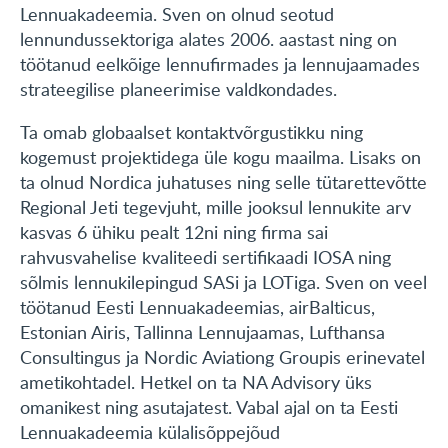
Lennuakadeemia. Sven on olnud seotud
lennundussektoriga alates 2006. aastast ning on
töötanud eelkõige lennufirmades ja lennujaamades
strateegilise planeerimise valdkondades.
Ta omab globaalset kontaktvõrgustikku ning
kogemust projektidega üle kogu maailma. Lisaks on
ta olnud Nordica juhatuses ning selle tütarettevõtte
Regional Jeti tegevjuht, mille jooksul lennukite arv
kasvas 6 ühiku pealt 12ni ning firma sai
rahvusvahelise kvaliteedi sertifikaadi IOSA ning
sõlmis lennukilepingud SASi ja LOTiga. Sven on veel
töötanud Eesti Lennuakadeemias, airBalticus,
Estonian Airis, Tallinna Lennujaamas, Lufthansa
Consultingus ja Nordic Aviationg Groupis erinevatel
ametikohtadel. Hetkel on ta NA Advisory üks
omanikest ning asutajatest. Vabal ajal on ta Eesti
Lennuakadeemia külalisõppejõud