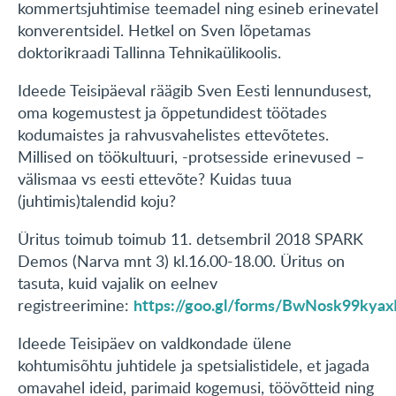
kommertsjuhtimise teemadel ning esineb erinevatel
konverentsidel. Hetkel on Sven lõpetamas
doktorikraadi Tallinna Tehnikaülikoolis.
Ideede Teisipäeval räägib Sven Eesti lennundusest,
oma kogemustest ja õppetundidest töötades
kodumaistes ja rahvusvahelistes ettevõtetes.
Millised on töökultuuri, -protsesside erinevused –
välismaa vs eesti ettevõte? Kuidas tuua
(juhtimis)talendid koju?
Üritus toimub toimub 11. detsembril 2018 SPARK
Demos (Narva mnt 3) kl.16.00-18.00. Üritus on
tasuta, kuid vajalik on eelnev
https://goo.gl/forms/BwNosk99kya
registreerimine:
Ideede Teisipäev on valdkondade ülene
kohtumisõhtu juhtidele ja spetsialistidele, et jagada
omavahel ideid, parimaid kogemusi, töövõtteid ning