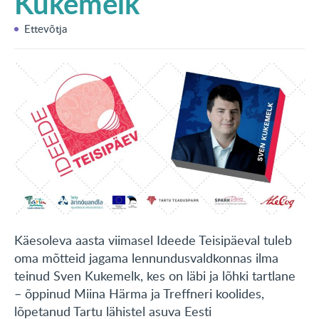
Kukemelk
KONTAKT
Ettevõtja
English
Käesoleva aasta viimasel Ideede Teisipäeval tuleb
oma mõtteid jagama lennundusvaldkonnas ilma
teinud Sven Kukemelk, kes on läbi ja lõhki tartlane
– õppinud Miina Härma ja Treffneri koolides,
lõpetanud Tartu lähistel asuva Eesti