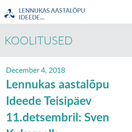
LENNUKAS AASTALÕPU
IDEEDE...
ETTEVÕTJA
KOOLITUSED
MTÜ
NOORTELABOR
December 4, 2018
Lennukas aastalõpu
INVESTOR
Ideede Teisipäev
TUTVUSTUS
11.detsembril: Sven
UUDISED
KOOLITUSED