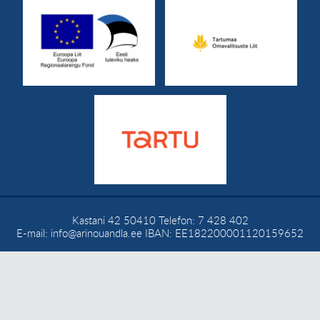
Kastani 42
50410
Telefon:
7 428 402
E-mail:
info@arinouandla.ee
IBAN: EE182200001120159652