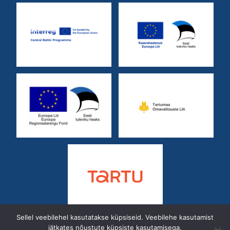
Sellel veebilehel kasutatakse küpsiseid. Veebilehe kasutamist
jätkates nõustute küpsiste kasutamisega.