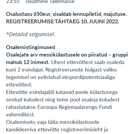
23:55 Jõudmine Tallinnasse
Osalustasu 650eur, sisaldab lennupiletid, majutuse.
REGISTREERUMISE TÄHTAEG 10. JUUNI 2022.
*Detailid selgumisel
.
Osalemistingimused
Osalejate arv messikülastusele on piiratud – gruppi
mahub 12 inimest
. Ühest ettevõttest saab osaleda
kuni 2 esindajat. Registreerunute hulgast valiku
tegemisel on eelistatud ekspordipotentsiaaliga
ettevõtted.
Ettevõtte esindaja(d) katavad poole külastusega
seotud kuludest ning teine pool osaleja kuludest
rahastatakse Euroopa Regionaalarengu Fondi
vahenditest.
Osalemiseks vaja täita messikülastusele
kandideeriva ettevõtte registreerimisleht ja