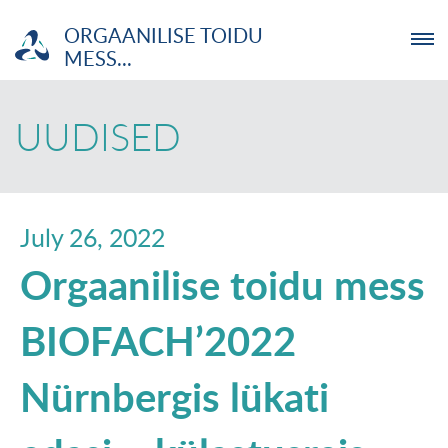
ORGAANILISE TOIDU
MESS...
ETTEVÕTJA
UUDISED
MTÜ
NOORTELABOR
July 26, 2022
Orgaanilise toidu mess
INVESTOR
BIOFACH’2022
TUTVUSTUS
Nürnbergis lükati
UUDISED
KOOLITUSED