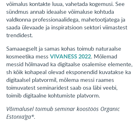
võimalus kontakte luua, vahetada kogemusi. See
sündmus annab ideaalse võimaluse kohtuda
valdkonna professionaalidega, mahetootjatega ja
saada ülevaade ja inspiratsioon sektori viimastest
trendidest.
Samaaegselt ja samas kohas toimub naturaalse
VIVANESS 2022
kosmeetika mess
. Mõlemad
messid hõlmavad ka digitaalse osalemise elemente,
sh kõik kohapeal olevad eksponendid kuvatakse ka
digitaalsel platvormil, mõlema messi raames
toimuvatest seminaridest saab osa läbi veebi,
toimib digitaalne kohtumiste platvorm.
Võimalusel toimub seminar koostöös Organic
Estonia’ga*.