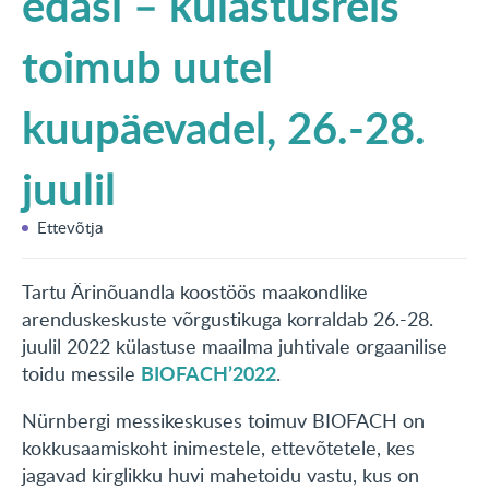
edasi – külastusreis
KONTAKT
toimub uutel
English
kuupäevadel, 26.-28.
juulil
Ettevõtja
Tartu Ärinõuandla koostöös maakondlike
arenduskeskuste võrgustikuga korraldab 26.-28.
juulil 2022 külastuse maailma juhtivale orgaanilise
BIOFACH’2022
toidu messile
.
Nürnbergi messikeskuses toimuv BIOFACH on
kokkusaamiskoht inimestele, ettevõtetele, kes
jagavad kirglikku huvi mahetoidu vastu, kus on