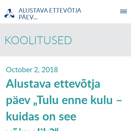
ALUSTAVA ETTEVÕTJA
PÄEV...
ETTEVÕTJA
KOOLITUSED
MTÜ
NOORTELABOR
October 2, 2018
Alustava ettevõtja
INVESTOR
päev „Tulu enne kulu –
TUTVUSTUS
kuidas on see
UUDISED
KOOLITUSED