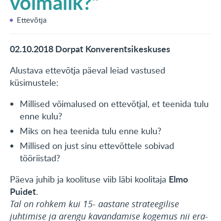
võimalik?“
KONTAKT
Ettevõtja
English
02.10.2018 Dorpat Konverentsikeskuses
Alustava ettevõtja päeval leiad vastused
küsimustele:
Millised võimalused on ettevõtjal, et teenida tulu
enne kulu?
Miks on hea teenida tulu enne kulu?
Millised on just sinu ettevõttele sobivad
tööriistad?
Elmo
Päeva juhib ja koolituse viib läbi koolitaja
Puidet
.
Tal on rohkem kui 15- aastane strateegilise
juhtimise ja arengu kavandamise kogemus nii era-