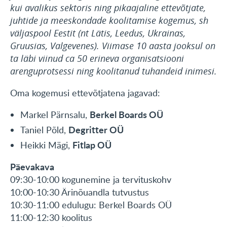
kui avalikus sektoris ning pikaajaline ettevõtjate,
juhtide ja meeskondade koolitamise kogemus, sh
väljaspool Eestit (nt Lätis, Leedus, Ukrainas,
Gruusias, Valgevenes). Viimase 10 aasta jooksul on
ta läbi viinud ca 50 erineva organisatsiooni
arenguprotsessi ning koolitanud tuhandeid inimesi.
Oma kogemusi ettevõtjatena jagavad:
Berkel Boards OÜ
Markel Pärnsalu,
Degritter OÜ
Taniel Põld,
Fitlap OÜ
Heikki Mägi,
Päevakava
09:30-10:00 kogunemine ja tervituskohv
10:00-10:30 Ärinõuandla tutvustus
10:30-11:00 edulugu: Berkel Boards OÜ
11:00-12:30 koolitus