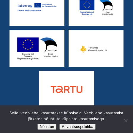
Sellel veebilehel kasutatakse küpsiseid. Veebilehe kasutamist
jätkates nõustute küpsiste kasutamisega.
Kastani 42
50410
Telefon:
7 428 402
Nõustun
Privaatsuspoliitika
E-mail:
info@arinouandla.ee
IBAN: EE182200001120159652