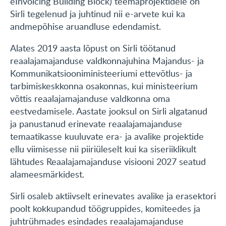
eInvoicing Building Block) teemaprojektidele on
Sirli tegelenud ja juhtinud nii e-arvete kui ka
KONTAKT
andmepõhise aruandluse edendamist.
English
Alates 2019 aasta lõpust on Sirli töötanud
reaalajamajanduse valdkonnajuhina Majandus- ja
Kommunikatsiooniministeeriumi ettevõtlus- ja
tarbimiskeskkonna osakonnas, kui ministeerium
võttis reaalajamajanduse valdkonna oma
eestvedamisele. Aastate jooksul on Sirli algatanud
ja panustanud erinevate reaalajamajanduse
temaatikasse kuuluvate era- ja avalike projektide
ellu viimisesse nii piiriüleselt kui ka siseriiklikult
lähtudes Reaalajamajanduse visiooni 2027 seatud
alameesmärkidest.
Sirli osaleb aktiivselt erinevates avalike ja erasektori
poolt kokkupandud töögruppides, komiteedes ja
juhtrühmades esindades reaalajamajanduse