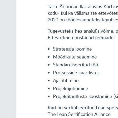
Tartu Ärinõuandlas alustas Karl i
kodu- kui ka välismaiste ettevõtet
2020 on tööülesanneteks tegutsev
Tugevusteks hea analüüsivõime, pr
Ettevõtteid nõustanud teemadel:
Strateegia loomine
Mõõdikute seadmine
Standardiseeritud töö
Protsesside kaardistus
Ajajuhtimine
Projektijuhtimine
Projektitaotluste koostamine (s
Karl on sertifitseeritud Lean spets
The Lean Sertification Alliance