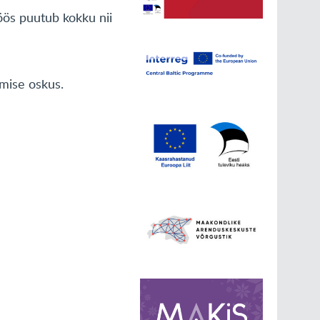
öös puutub kokku nii
imise oskus.