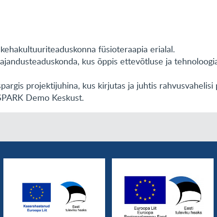
i kehakultuuriteaduskonna füsioteraapia erialal.
majandusteaduskonda, kus õppis ettevõtluse ja tehnoloogia
rgis projektijuhina, kus kirjutas ja juhtis rahvusvahelisi 
t SPARK Demo Keskust.