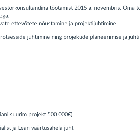
nvestorkonsultandina töötamist 2015 a. novembris. Oma t
ega.
ate ettevõtete nõustamine ja projektijuhtimine.
otsesside juhtimine ning projektide planeerimise ja juht
iiani suurim projekt 500 000€)
ialist ja Lean väärtusahela juht