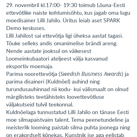
29. novembril kl.17:00- 19:30 toimub Lõuna-Eesti
ettevõtlike naiste kohtumisõhtu, kus jagab oma lugu
moedisainer Lilli Jahilo. Üritus leiab aset SPARK
Demo keskuses.
Lilli Jahilost sai ettevõtja ligi üheksa aastat tagasi.
Tõuke selleks andis omanimelise brändi areng.
Nende aastate jooksul on väikesest
Loomeinkubaatori ateljeest välja kasvanud
eksportiv moemaja.
Parima noorettevõtja (
Swedish Business Awards
) ja
parima disaineri (Kuldnõel) auhind ning
turundusauhinnad nii kodu- kui välismaalt on olnud
märgilisteks teetähisteks loovettevõtluse
väljakutseid tulvil teekonnal.
Kuldnõelaga tunnustatud Lilli Jahilo on tänase Eesti
moe silmapaistvaim talent. Tema peenetundeline ja
meisterlik looming paistab silma puhta joonega ning
on erakordselt kõnekas. Kunstnik ise aga eelistab