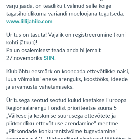
varju jääda, on teadlikult valinud selle kõige
tagasihoidlikuma variandi moeloojana tegutseda.
www.lillijahilo.com
Üritus on tasuta! Vajalik on registreerumine (kuni
kohti jätkub)!
Palun osalemisest teada anda hiljemalt
SIIN
27.novembriks
.
Klubiõhtu eesmärk on koondada ettevõtlikke naisi,
luua võimalusi enese arenguks, koostööks, ideede
ja arvamuste vahetamiseks.
Üritusega seotud seotud kulud kaetakse Euroopa
Regionaalarengu Fondist prioriteetse suuna 5
„Väikese ja keskmise suurusega ettevõtete ja
piirkondliku ettevõtluse arendamine“ meetme
„Piirkondade konkurentsivõime tugevdamine“
tegevuse 5.4.2. „Piirkondlikud algatused tööhõive ja