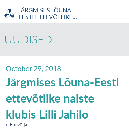
JÄRGMISES LÕUNA-
EESTI ETTEVÕTLIKE...
ETTEVÕTJA
UUDISED
MTÜ
NOORTELABOR
October 29, 2018
Järgmises Lõuna-Eesti
INVESTOR
ettevõtlike naiste
TUTVUSTUS
klubis Lilli Jahilo
UUDISED
KOOLITUSED
Ettevõtja