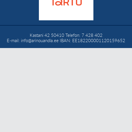
Kastani 42
50410
Telefon:
7 428 402
E-mail:
info@arinouandla.ee
IBAN: EE182200001120159652