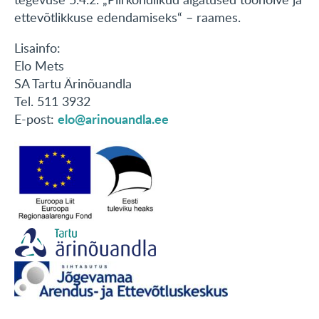
ettevõtlikkuse edendamiseks“ – raames.
Lisainfo:
Elo Mets
SA Tartu Ärinõuandla
Tel. 511 3932
elo@arinouandla.ee
E-post: