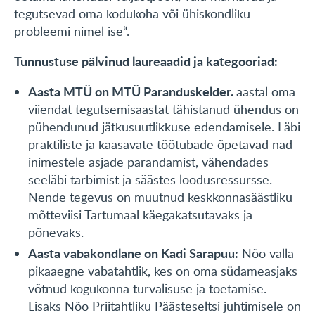
tegutsevad oma kodukoha või ühiskondliku
probleemi nimel ise“.
Tunnustuse pälvinud laureaadid ja kategooriad:
Aasta MTÜ on MTÜ Paranduskelder.
aastal oma
viiendat tegutsemisaastat tähistanud ühendus on
pühendunud jätkusuutlikkuse edendamisele. Läbi
praktiliste ja kaasavate töötubade õpetavad nad
inimestele asjade parandamist, vähendades
seeläbi tarbimist ja säästes loodusressursse.
Nende tegevus on muutnud keskkonnasäästliku
mõtteviisi Tartumaal käegakatsutavaks ja
põnevaks.
Aasta vabakondlane on Kadi Sarapuu:
Nõo valla
pikaaegne vabatahtlik, kes on oma südameasjaks
võtnud kogukonna turvalisuse ja toetamise.
Lisaks Nõo Priitahtliku Päästeseltsi juhtimisele on