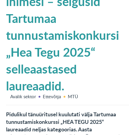
inimesi – selgusid
KONTAKT
Tartumaa
English
tunnustamiskonkursi
„Hea Tegu 2025“
selleaastased
laureaadid.
Avalik sektor
Ettevõtja
MTÜ
Pidulikul tänuüritusel kuulutati välja Tartumaa
tunnustamiskonkurssi „HEA TEGU 2025“
laureaadid neljas kategoorias. Aasta