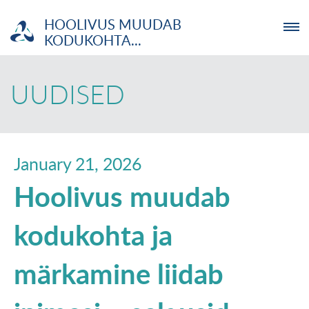
HOOLIVUS MUUDAB
KODUKOHTA...
ETTEVÕTJA
UUDISED
MTÜ
NOORTELABOR
January 21, 2026
Hoolivus muudab
INVESTOR
kodukohta ja
TUTVUSTUS
märkamine liidab
UUDISED
KOOLITUSED