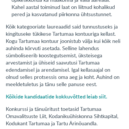
Kahel aastal toiminud laat on liitnud kohalikud
pered ja kasvatanud piirkonna ühtsustunnet.
Kõik kategooriate laureaadid said tunnustuseks ja
kingituseke tükikese Tartumaa kontuuriga kellast.
Kogu Tartumaa kontuur joonistub välja kui kõik neli
auhinda kõrvuti asetada. Selline lahendus
sümboliseerib koostegutsemist, üksteisega
arvestamist ja ühiseid saavutusi Tartumaa
edendamisel ja arendamisel. Igal kellasaajal on
olnud selles protsessis oma aeg ja koht. Auhind on
meeldetuletus ja tänu selle panuse eest.
Kõikide kandidaatide kokkuvõtted leiab siit.
Konkurssi ja tänuüritust toetasid Tartumaa
Omavalitsuste Liit, Kodanikuühiskonna Sihtkapital,
Kodukant Tartumaa ja Tartu Ärinõuandla.