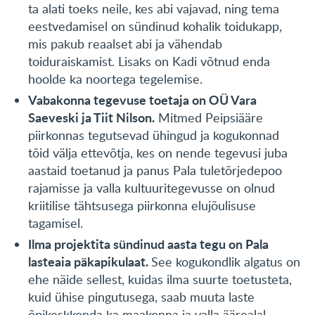
ta alati toeks neile, kes abi vajavad, ning tema
eestvedamisel on sündinud kohalik toidukapp,
mis pakub reaalset abi ja vähendab
toiduraiskamist. Lisaks on Kadi võtnud enda
hoolde ka noortega tegelemise.
Vabakonna tegevuse toetaja on OÜ Vara
Saeveski ja Tiit Nilson.
Mitmed Peipsiääre
piirkonnas tegutsevad ühingud ja kogukonnad
tõid välja ettevõtja, kes on nende tegevusi juba
aastaid toetanud ja panus Pala tuletõrjedepoo
rajamisse ja valla kultuuritegevusse on olnud
kriitilise tähtsusega piirkonna elujõulisuse
tagamisel.
Ilma projektita sündinud aasta tegu on Pala
lasteaia päkapikulaat.
See kogukondlik algatus on
ehe näide sellest, kuidas ilma suurte toetusteta,
kuid ühise pingutusega, saab muuta laste
õpikeskkonda ka maakonna ja valla äärealal.