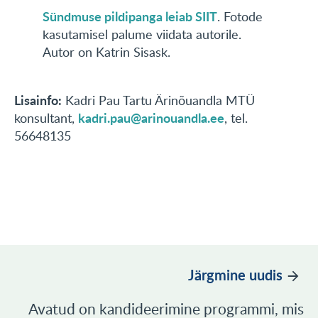
Sündmuse pildipanga leiab SIIT
. Fotode
kasutamisel palume viidata autorile.
Autor on Katrin Sisask.
Lisainfo:
Kadri Pau Tartu Ärinõuandla MTÜ
kadri.pau@arinouandla.ee
konsultant,
, tel.
56648135
Järgmine uudis
Avatud on kandideerimine programmi, mis