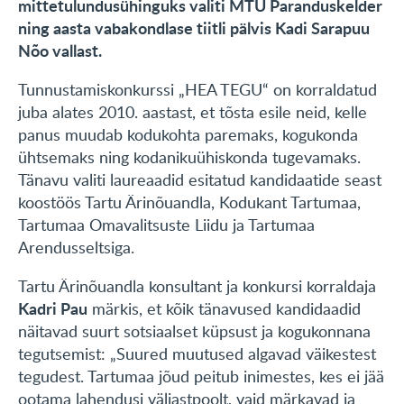
mittetulundusühinguks valiti MTÜ Paranduskelder
ning aasta vabakondlase tiitli pälvis Kadi Sarapuu
Nõo vallast.
Tunnustamiskonkurssi „HEA TEGU“ on korraldatud
juba alates 2010. aastast, et tõsta esile neid, kelle
panus muudab kodukohta paremaks, kogukonda
ühtsemaks ning kodanikuühiskonda tugevamaks.
Tänavu valiti laureaadid esitatud kandidaatide seast
koostöös Tartu Ärinõuandla, Kodukant Tartumaa,
Tartumaa Omavalitsuste Liidu ja Tartumaa
Arendusseltsiga.
Tartu Ärinõuandla konsultant ja konkursi korraldaja
Kadri Pau
märkis, et kõik tänavused kandidaadid
näitavad suurt sotsiaalset küpsust ja kogukonnana
tegutsemist: „Suured muutused algavad väikestest
tegudest. Tartumaa jõud peitub inimestes, kes ei jää
ootama lahendusi väljastpoolt, vaid märkavad ja